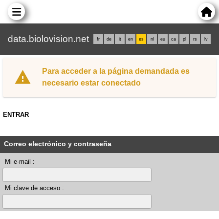
data.biolovision.net
fr
de
it
en
es
nl
eu
ca
pl
rs
lv
Para acceder a la página demandada es
necesario estar conectado
ENTRAR
Correo electrónico y contraseña
Mi e-mail :
Mi clave de acceso :