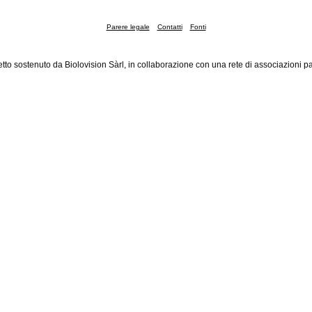
Parere legale
Contatti
Fonti
tto sostenuto da Biolovision Sàrl, in collaborazione con una rete di associazioni pa