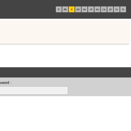
fr
de
it
en
es
nl
eu
ca
pl
rs
lv
sword :