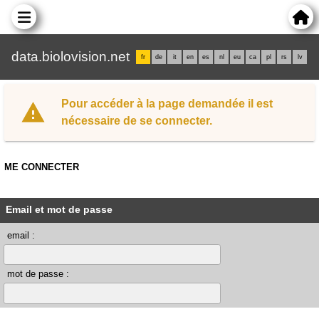
data.biolovision.net
fr
de
it
en
es
nl
eu
ca
pl
rs
lv
Pour accéder à la page demandée il est
nécessaire de se connecter.
ME CONNECTER
Email et mot de passe
email :
mot de passe :