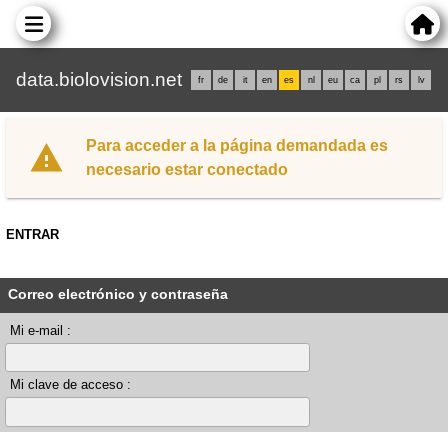
data.biolovision.net
fr
de
it
en
es
nl
eu
ca
pl
rs
lv
Para acceder a la página demandada es
necesario estar conectado
ENTRAR
Correo electrónico y contraseña
Mi e-mail :
Mi clave de acceso :