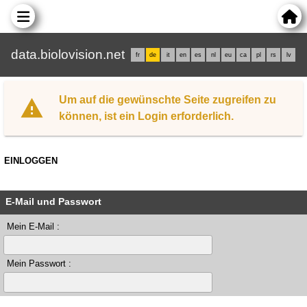
data.biolovision.net
fr
de
it
en
es
nl
eu
ca
pl
rs
lv
Um auf die gewünschte Seite zugreifen zu
können, ist ein Login erforderlich.
EINLOGGEN
E-Mail und Passwort
Mein E-Mail :
Mein Passwort :