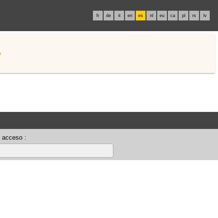
fr
de
it
en
es
nl
eu
ca
pl
rs
lv
o
 acceso :