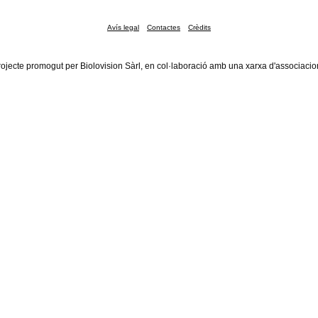
Avís legal
Contactes
Crèdits
rojecte promogut per Biolovision Sàrl, en col·laboració amb una xarxa d'associacio