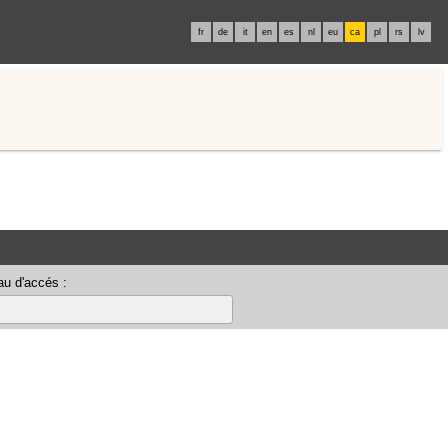
fr
de
it
en
es
nl
eu
ca
pl
rs
lv
u d'accés :