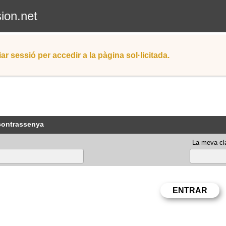
sion.net
iar sessió per accedir a la pàgina sol·licitada.
 contrassenya
La meva cla