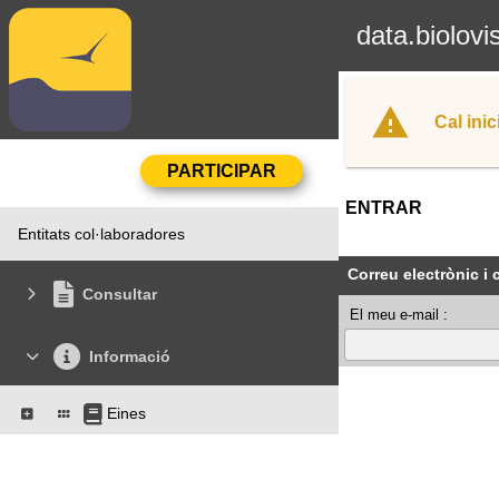
data.biolovi
Cal inic
ENTRAR
Entitats col·laboradores
Correu electrònic i
Consultar
El meu e-mail :
Informació
Eines