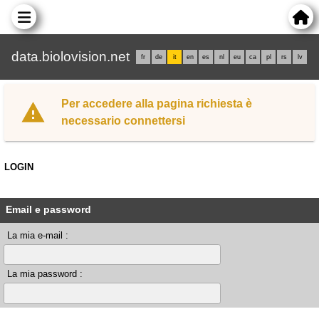
data.biolovision.net
fr
de
it
en
es
nl
eu
ca
pl
rs
lv
Per accedere alla pagina richiesta è
necessario connettersi
LOGIN
Email e password
La mia e-mail :
La mia password :