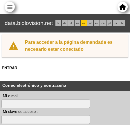
data.biolovision.net
fr
de
it
en
es
nl
eu
ca
pl
rs
lv
Para acceder a la página demandada es
necesario estar conectado
ENTRAR
Correo electrónico y contraseña
Mi e-mail :
Mi clave de acceso :