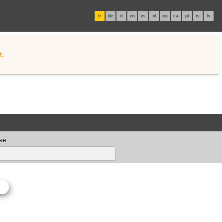
fr
de
it
en
es
nl
eu
ca
pl
rs
lv
.
se :