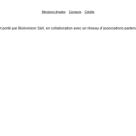
Mentions légales
Contacts
Crédits
t porté par Biolovision Sàrl, en collaboration avec un réseau d’associations parten