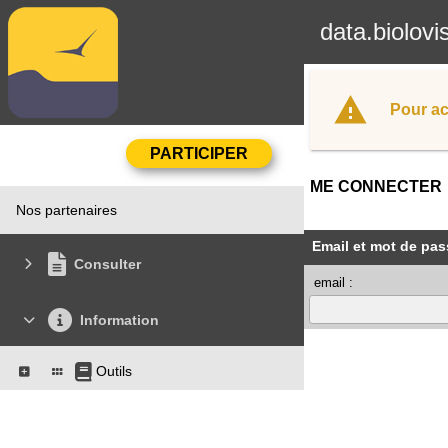
data.biolovi
Pour ac
ME CONNECTER
Nos partenaires
Email et mot de pas
Consulter
email :
Information
Outils