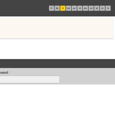
fr
de
it
en
es
nl
eu
ca
pl
rs
lv
sword :