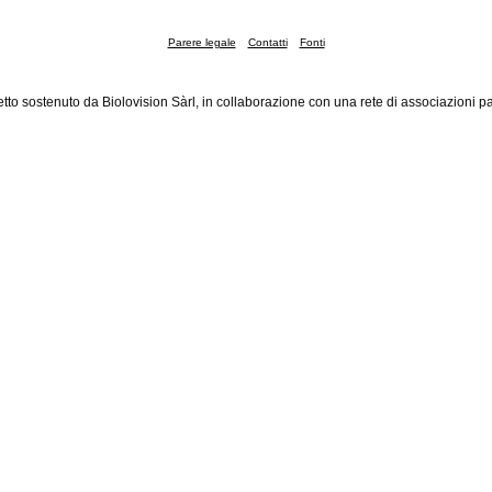
Parere legale
Contatti
Fonti
tto sostenuto da Biolovision Sàrl, in collaborazione con una rete di associazioni pa