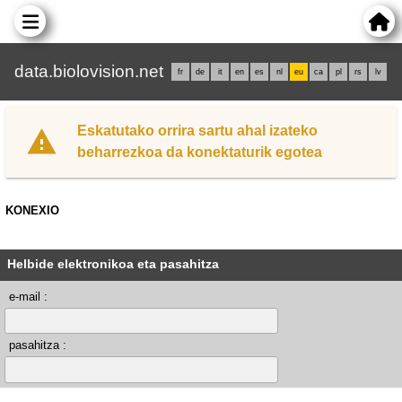
data.biolovision.net
fr
de
it
en
es
nl
eu
ca
pl
rs
lv
Eskatutako orrira sartu ahal izateko
beharrezkoa da konektaturik egotea
KONEXIO
Helbide elektronikoa eta pasahitza
e-mail :
pasahitza :