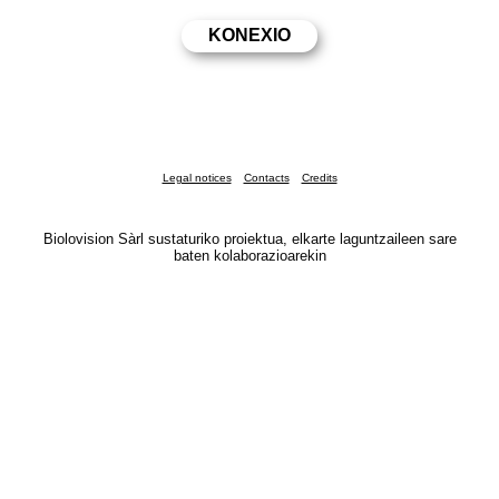
Legal notices
Contacts
Credits
Biolovision Sàrl sustaturiko proiektua, elkarte laguntzaileen sare
baten kolaborazioarekin