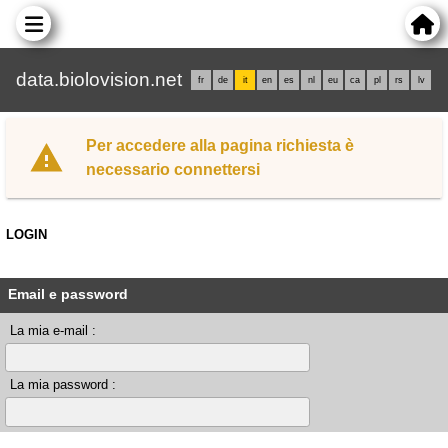
data.biolovision.net
fr
de
it
en
es
nl
eu
ca
pl
rs
lv
Per accedere alla pagina richiesta è
necessario connettersi
LOGIN
Email e password
La mia e-mail :
La mia password :