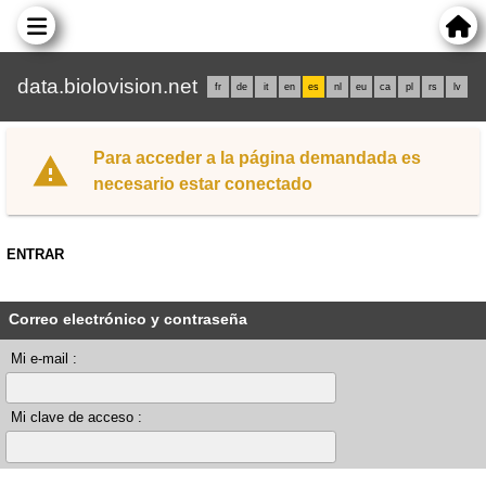
data.biolovision.net
fr
de
it
en
es
nl
eu
ca
pl
rs
lv
Para acceder a la página demandada es
necesario estar conectado
ENTRAR
Correo electrónico y contraseña
Mi e-mail :
Mi clave de acceso :