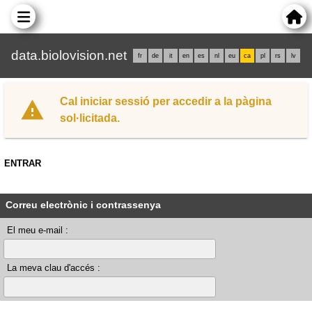
data.biolovision.net
fr
de
it
en
es
nl
eu
ca
pl
rs
lv
Cal iniciar sessió per accedir a la pàgina
sol·licitada.
ENTRAR
Correu electrònic i contrassenya
El meu e-mail :
La meva clau d'accés :