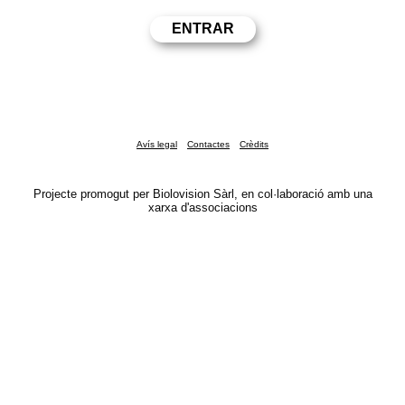
Avís legal
Contactes
Crèdits
Projecte promogut per Biolovision Sàrl, en col·laboració amb una
xarxa d'associacions