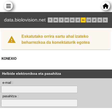
data.biolovision.net
fr
de
it
en
es
nl
eu
ca
pl
rs
lv
Eskatutako orrira sartu ahal izateko
beharrezkoa da konektaturik egotea
KONEXIO
Helbide elektronikoa eta pasahitza
e-mail :
pasahitza :