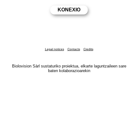
Legal notices
Contacts
Credits
Biolovision Sàrl sustaturiko proiektua, elkarte laguntzaileen sare
baten kolaborazioarekin