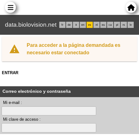
data.biolovision.net
fr
de
it
en
es
nl
eu
ca
pl
rs
lv
Para acceder a la página demandada es
necesario estar conectado
ENTRAR
Correo electrónico y contraseña
Mi e-mail :
Mi clave de acceso :