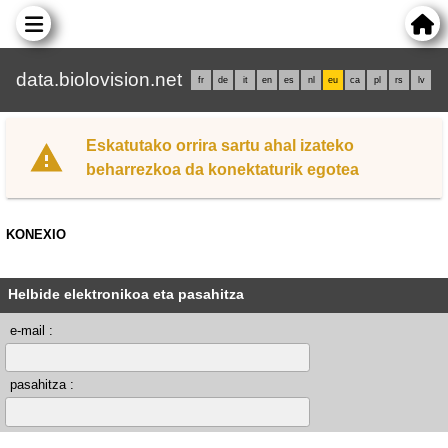
data.biolovision.net
fr
de
it
en
es
nl
eu
ca
pl
rs
lv
Eskatutako orrira sartu ahal izateko
beharrezkoa da konektaturik egotea
KONEXIO
Helbide elektronikoa eta pasahitza
e-mail :
pasahitza :