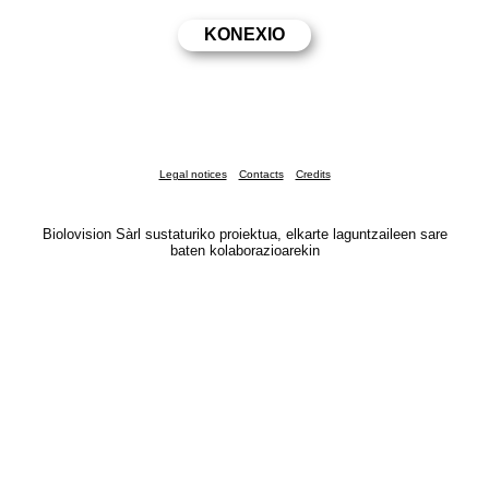
Legal notices
Contacts
Credits
Biolovision Sàrl sustaturiko proiektua, elkarte laguntzaileen sare
baten kolaborazioarekin