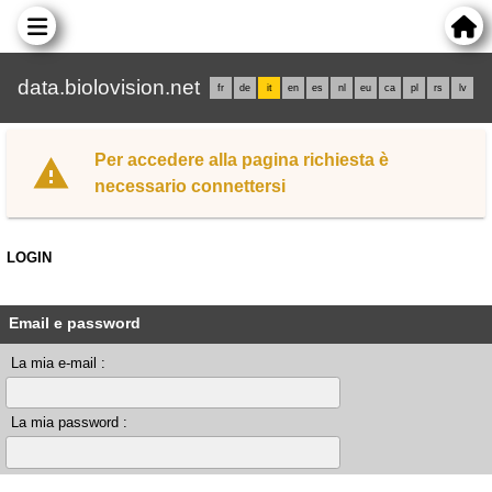
data.biolovision.net
fr
de
it
en
es
nl
eu
ca
pl
rs
lv
Per accedere alla pagina richiesta è
necessario connettersi
LOGIN
Email e password
La mia e-mail :
La mia password :