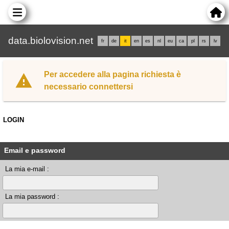
data.biolovision.net
fr
de
it
en
es
nl
eu
ca
pl
rs
lv
Per accedere alla pagina richiesta è
necessario connettersi
LOGIN
Email e password
La mia e-mail :
La mia password :