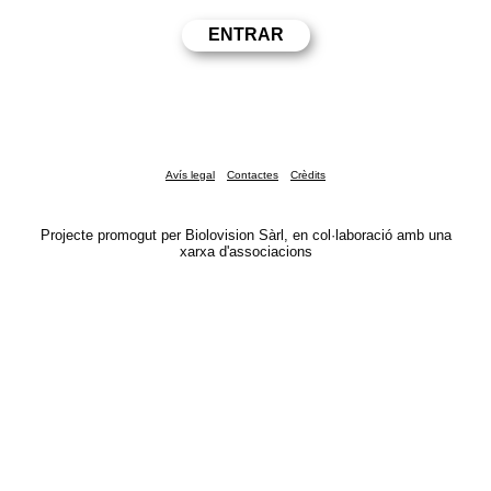
Avís legal
Contactes
Crèdits
Projecte promogut per Biolovision Sàrl, en col·laboració amb una
xarxa d'associacions