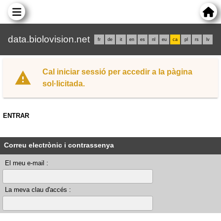
data.biolovision.net
fr
de
it
en
es
nl
eu
ca
pl
rs
lv
Cal iniciar sessió per accedir a la pàgina
sol·licitada.
ENTRAR
Correu electrònic i contrassenya
El meu e-mail :
La meva clau d'accés :