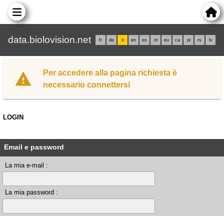
data.biolovision.net
fr
de
it
en
es
nl
eu
ca
pl
rs
lv
Per accedere alla pagina richiesta è
necessario connettersi
LOGIN
Email e password
La mia e-mail :
La mia password :