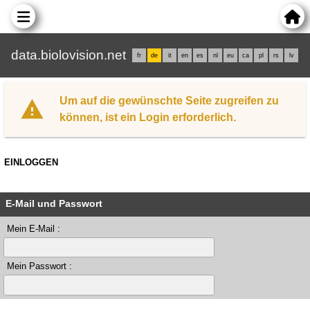
data.biolovision.net
fr
de
it
en
es
nl
eu
ca
pl
rs
lv
Um auf die gewünschte Seite zugreifen zu
können, ist ein Login erforderlich.
EINLOGGEN
E-Mail und Passwort
Mein E-Mail :
Mein Passwort :