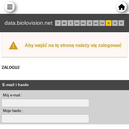
data.biolovision.net
fr
de
it
en
es
nl
eu
ca
pl
rs
lv
Aby wejść na tę stronę należy się zalogować
ZALOGUJ
E-mail i hasło
Mój e-mail :
Moje hasło :