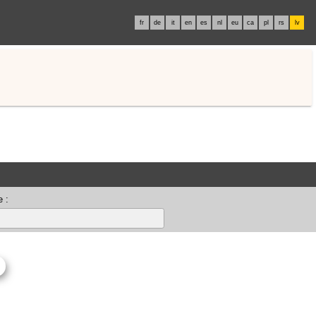
fr
de
it
en
es
nl
eu
ca
pl
rs
lv
 :