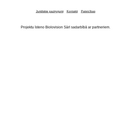
Juridiskie paziņojumi
Kontakti
Pateicības
Projektu īsteno Biolovision Sàrl sadarbībā ar partneriem.