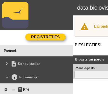
data.biolovi
Lai piek
PIESLĒGTIES!
Partneri
E-pasts un parole
Konsultācijas
Mans e-pasts :
Informācija
Rīki