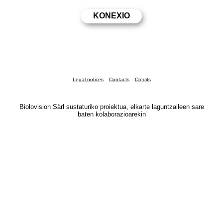
Legal notices
Contacts
Credits
Biolovision Sàrl sustaturiko proiektua, elkarte laguntzaileen sare
baten kolaborazioarekin