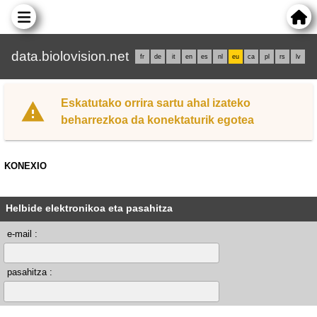
data.biolovision.net
fr
de
it
en
es
nl
eu
ca
pl
rs
lv
Eskatutako orrira sartu ahal izateko
beharrezkoa da konektaturik egotea
KONEXIO
Helbide elektronikoa eta pasahitza
e-mail :
pasahitza :