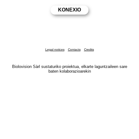
Legal notices
Contacts
Credits
Biolovision Sàrl sustaturiko proiektua, elkarte laguntzaileen sare
baten kolaborazioarekin