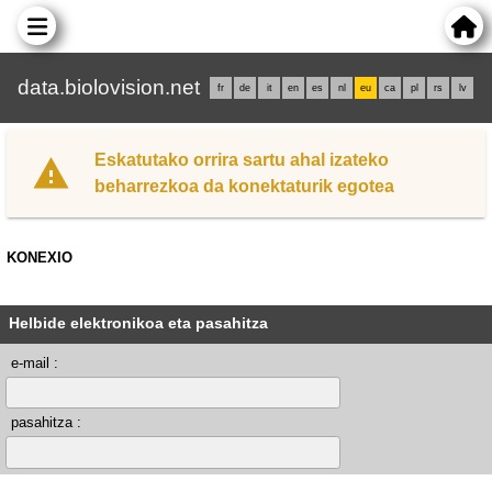
data.biolovision.net
fr
de
it
en
es
nl
eu
ca
pl
rs
lv
Eskatutako orrira sartu ahal izateko
beharrezkoa da konektaturik egotea
KONEXIO
Helbide elektronikoa eta pasahitza
e-mail :
pasahitza :