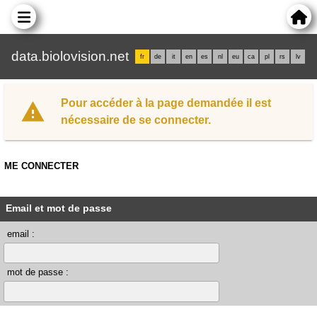
data.biolovision.net
fr
de
it
en
es
nl
eu
ca
pl
rs
lv
Pour accéder à la page demandée il est
nécessaire de se connecter.
ME CONNECTER
Email et mot de passe
email :
mot de passe :