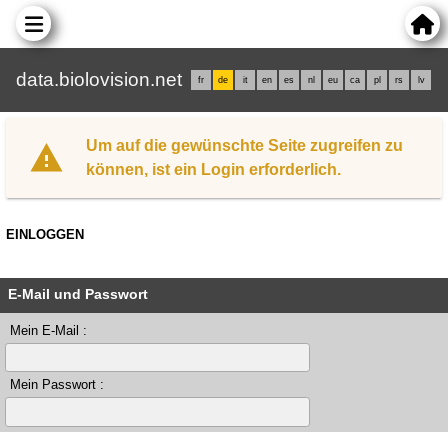
data.biolovision.net
fr
de
it
en
es
nl
eu
ca
pl
rs
lv
Um auf die gewünschte Seite zugreifen zu
können, ist ein Login erforderlich.
EINLOGGEN
E-Mail und Passwort
Mein E-Mail :
Mein Passwort :