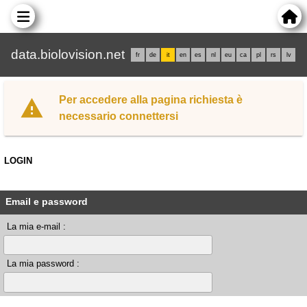
data.biolovision.net
fr
de
it
en
es
nl
eu
ca
pl
rs
lv
Per accedere alla pagina richiesta è
necessario connettersi
LOGIN
Email e password
La mia e-mail :
La mia password :