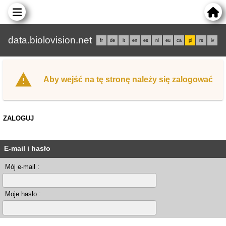
data.biolovision.net
fr
de
it
en
es
nl
eu
ca
pl
rs
lv
Aby wejść na tę stronę należy się zalogować
ZALOGUJ
E-mail i hasło
Mój e-mail :
Moje hasło :