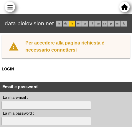
data.biolovision.net
fr
de
it
en
es
nl
eu
ca
pl
rs
lv
Per accedere alla pagina richiesta è
necessario connettersi
LOGIN
Email e password
La mia e-mail :
La mia password :