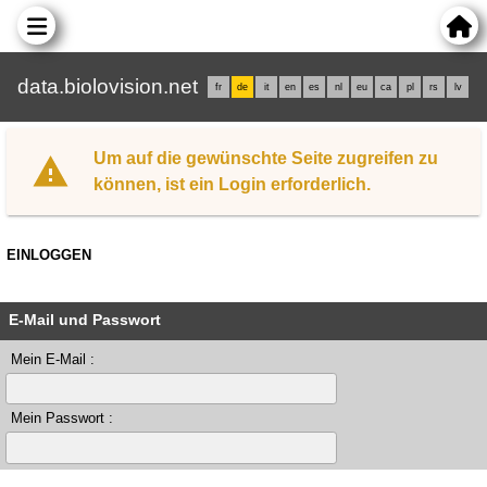
data.biolovision.net
fr
de
it
en
es
nl
eu
ca
pl
rs
lv
Um auf die gewünschte Seite zugreifen zu
können, ist ein Login erforderlich.
EINLOGGEN
E-Mail und Passwort
Mein E-Mail :
Mein Passwort :