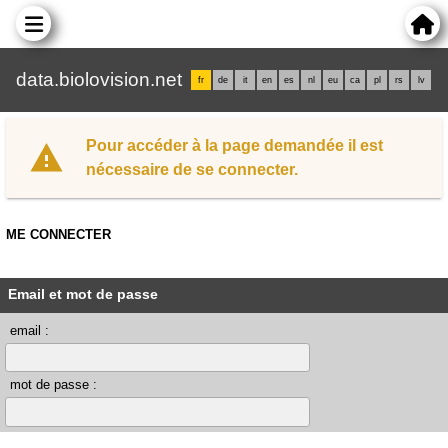
data.biolovision.net
fr
de
it
en
es
nl
eu
ca
pl
rs
lv
Pour accéder à la page demandée il est
nécessaire de se connecter.
ME CONNECTER
Email et mot de passe
email :
mot de passe :