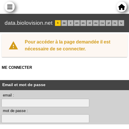
data.biolovision.net
fr
de
it
en
es
nl
eu
ca
pl
rs
lv
Pour accéder à la page demandée il est
nécessaire de se connecter.
ME CONNECTER
Email et mot de passe
email :
mot de passe :