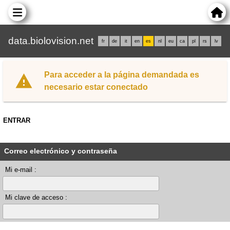
data.biolovision.net
fr
de
it
en
es
nl
eu
ca
pl
rs
lv
Para acceder a la página demandada es
necesario estar conectado
ENTRAR
Correo electrónico y contraseña
Mi e-mail :
Mi clave de acceso :