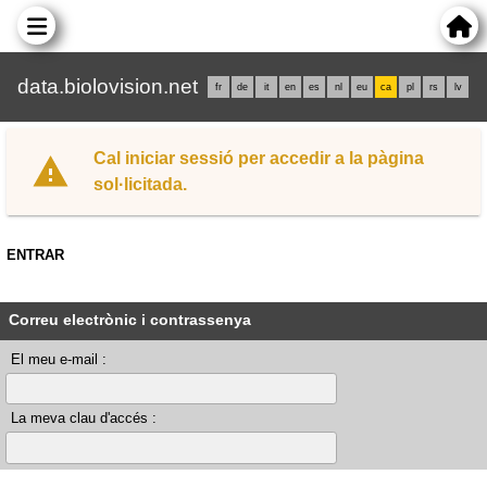
data.biolovision.net
fr
de
it
en
es
nl
eu
ca
pl
rs
lv
Cal iniciar sessió per accedir a la pàgina
sol·licitada.
ENTRAR
Correu electrònic i contrassenya
El meu e-mail :
La meva clau d'accés :