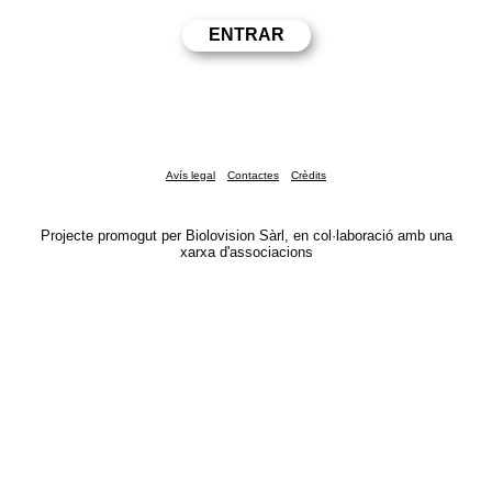
Avís legal
Contactes
Crèdits
Projecte promogut per Biolovision Sàrl, en col·laboració amb una
xarxa d'associacions