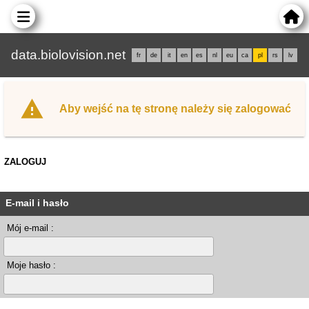
data.biolovision.net
fr
de
it
en
es
nl
eu
ca
pl
rs
lv
Aby wejść na tę stronę należy się zalogować
ZALOGUJ
E-mail i hasło
Mój e-mail :
Moje hasło :