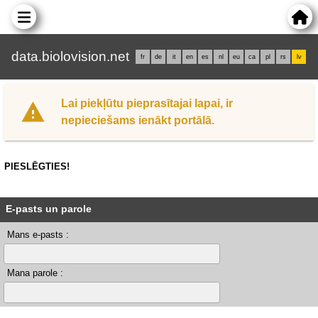
data.biolovision.net
fr
de
it
en
es
nl
eu
ca
pl
rs
lv
Lai piekļūtu pieprasītajai lapai, ir
nepieciešams ienākt portālā.
PIESLĒGTIES!
E-pasts un parole
Mans e-pasts :
Mana parole :