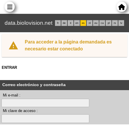
data.biolovision.net
fr
de
it
en
es
nl
eu
ca
pl
rs
lv
Para acceder a la página demandada es
necesario estar conectado
ENTRAR
Correo electrónico y contraseña
Mi e-mail :
Mi clave de acceso :