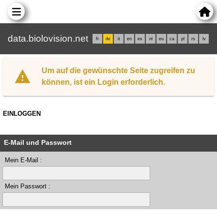
data.biolovision.net
fr
de
it
en
es
nl
eu
ca
pl
rs
lv
Um auf die gewünschte Seite zugreifen zu
können, ist ein Login erforderlich.
EINLOGGEN
E-Mail und Passwort
Mein E-Mail :
Mein Passwort :