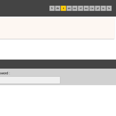
fr
de
it
en
es
nl
eu
ca
pl
rs
lv
sword :