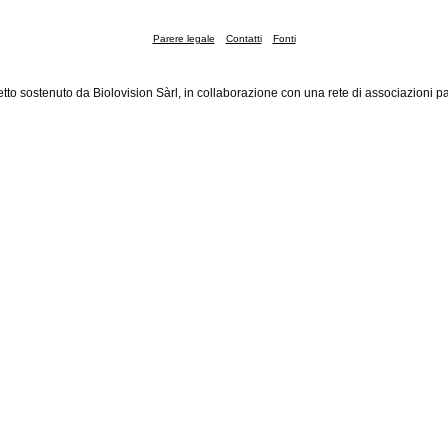
Parere legale
Contatti
Fonti
tto sostenuto da Biolovision Sàrl, in collaborazione con una rete di associazioni pa