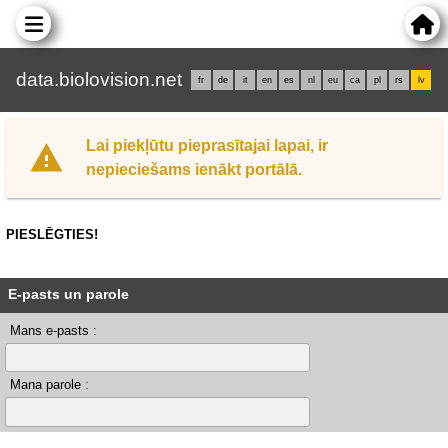
data.biolovision.net
fr
de
it
en
es
nl
eu
ca
pl
rs
lv
Lai piekļūtu pieprasītajai lapai, ir
nepieciešams ienākt portālā.
PIESLĒGTIES!
E-pasts un parole
Mans e-pasts :
Mana parole :