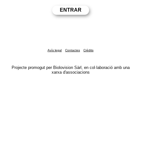
Avís legal
Contactes
Crèdits
Projecte promogut per Biolovision Sàrl, en col·laboració amb una
xarxa d'associacions