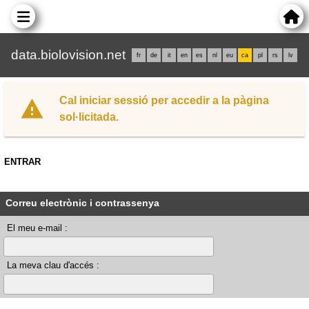
data.biolovision.net
fr
de
it
en
es
nl
eu
ca
pl
rs
lv
Cal iniciar sessió per accedir a la pàgina
sol·licitada.
ENTRAR
Correu electrònic i contrassenya
El meu e-mail :
La meva clau d'accés :