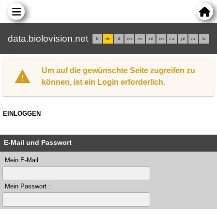
data.biolovision.net
fr
de
it
en
es
nl
eu
ca
pl
rs
lv
Um auf die gewünschte Seite zugreifen zu
können, ist ein Login erforderlich.
EINLOGGEN
E-Mail und Passwort
Mein E-Mail :
Mein Passwort :