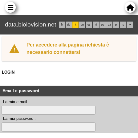
data.biolovision.net
fr
de
it
en
es
nl
eu
ca
pl
rs
lv
Per accedere alla pagina richiesta è
necessario connettersi
LOGIN
Email e password
La mia e-mail :
La mia password :