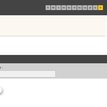
fr
de
it
en
es
nl
eu
ca
pl
rs
lv
 :