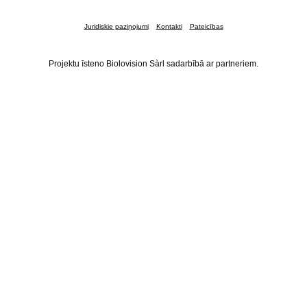
Juridiskie paziņojumi
Kontakti
Pateicības
Projektu īsteno Biolovision Sàrl sadarbībā ar partneriem.