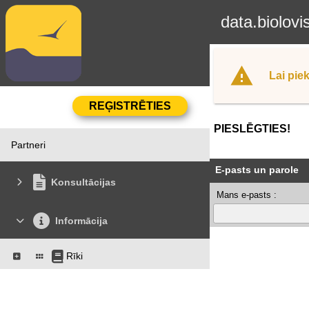
data.biolovi
Lai piek
PIESLĒGTIES!
Partneri
E-pasts un parole
Konsultācijas
Mans e-pasts :
Informācija
Rīki