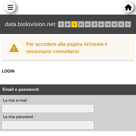
data.biolovision.net
fr
de
it
en
es
nl
eu
ca
pl
rs
lv
Per accedere alla pagina richiesta è
necessario connettersi
LOGIN
Email e password
La mia e-mail :
La mia password :