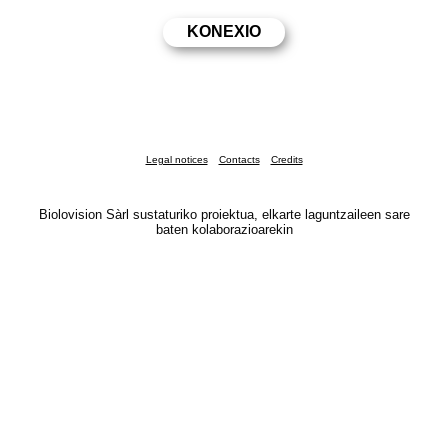
Legal notices
Contacts
Credits
Biolovision Sàrl sustaturiko proiektua, elkarte laguntzaileen sare
baten kolaborazioarekin