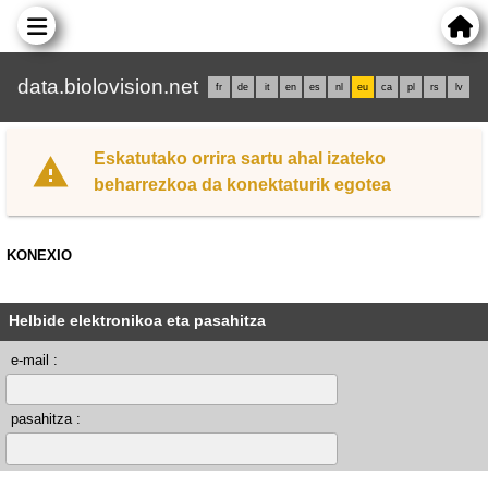
data.biolovision.net
fr
de
it
en
es
nl
eu
ca
pl
rs
lv
Eskatutako orrira sartu ahal izateko
beharrezkoa da konektaturik egotea
KONEXIO
Helbide elektronikoa eta pasahitza
e-mail :
pasahitza :