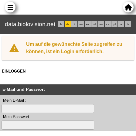
data.biolovision.net
fr
de
it
en
es
nl
eu
ca
pl
rs
lv
Um auf die gewünschte Seite zugreifen zu
können, ist ein Login erforderlich.
EINLOGGEN
E-Mail und Passwort
Mein E-Mail :
Mein Passwort :